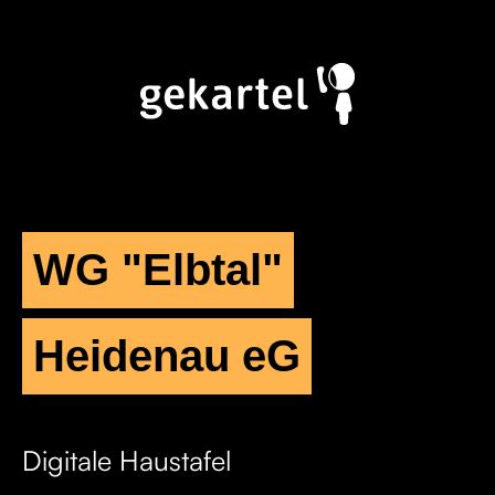
WG "Elbtal"
Heidenau eG
Digitale Haustafel